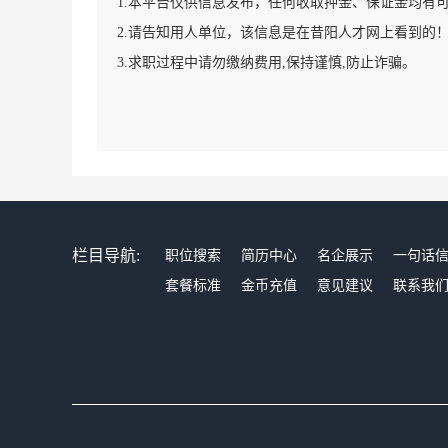
1.本平台仅供信息发布，任何收取押金、保证金均有
2.请告知用人单位，该信息是在昔阳人才网上看到的
3.求职过程中请勿缴纳费用,保持谨慎,防止诈骗。
栏目导航:
职位搜索
简历中心
名企展示
一句话
套餐标准
金币充值
意见建议
联系我