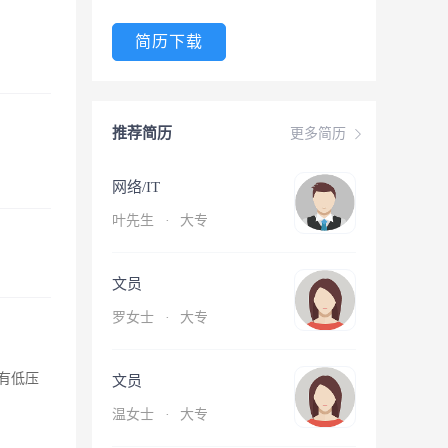
简历下载
推荐简历
更多简历
网络/IT
叶先生
·
大专
文员
罗女士
·
大专
有低压
文员
温女士
·
大专